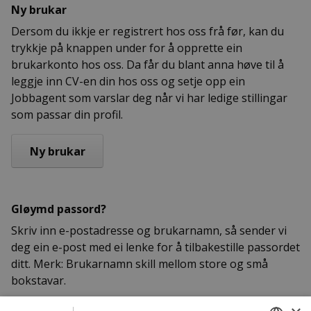
Ny brukar
Dersom du ikkje er registrert hos oss frå før, kan du
trykkje på knappen under for å opprette ein
brukarkonto hos oss. Da får du blant anna høve til å
leggje inn CV-en din hos oss og setje opp ein
Jobbagent som varslar deg når vi har ledige stillingar
som passar din profil.
Gløymd passord?
Skriv inn e-postadresse og brukarnamn, så sender vi
deg ein e-post med ei lenke for å tilbakestille passordet
ditt. Merk: Brukarnamn skill mellom store og små
bokstavar.
Epost eller brukarnamn