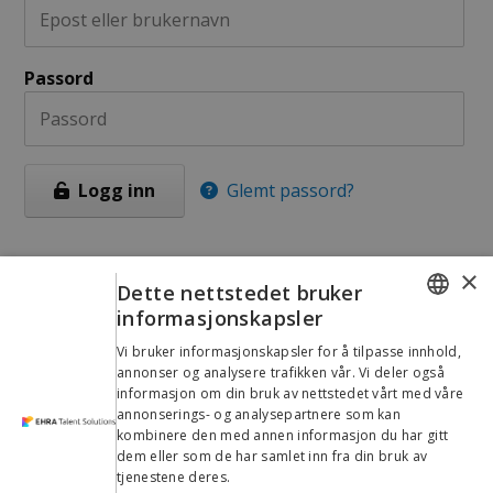
Passord
Logg inn
Glemt passord?
×
Ikke registrert bruker?
Dette nettstedet bruker
informasjonskapsler
Som registrert bruker får du blant annet tilgang til
ENGLISH
CV-registrering og profilbasert jobbvarsling.
Vi bruker informasjonskapsler for å tilpasse innhold,
annonser og analysere trafikken vår. Vi deler også
LATVIAN
informasjon om din bruk av nettstedet vårt med våre
Ny bruker
annonserings- og analysepartnere som kan
DANISH
kombinere den med annen informasjon du har gitt
CZECH
dem eller som de har samlet inn fra din bruk av
tjenestene deres.
Privacy Policy
DUTCH